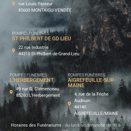
rue Louis Pasteur
85600 MONTAIGU-VENDÉE
POMPES FUNÈBRES
ST PHILBERT DE GD LIEU
22 rue Industrie
44310 St-Philbert-de-Grand-Lieu
POMPES FUNÈBRES
POMPES FUNÈBRES
L'HERBERGEMENT
AIGREFEUILLE-SUR-
MAINE
49 rue G. Clémenceau
4, rue de la Friche
85260 L’Herbergement
Audouin
44140
AIGREFEUILLE/MAINE
Horaires des Funérariums :
du lundi au dimanche de 9h à