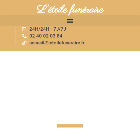
L'étoile funéraire
24H/24H - 7J/7J
02 40 02 03 84
accueil@letoilefuneraire.fr
Contacter l'Étoile
Funéraire