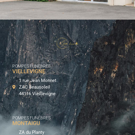
POMPES FUNÈBRES
VIELLEVIGNE
1 rue Jean Monnet
ZAC Beausoleil
44116 Vieillevigne
POMPES FUNÈBRES
MONTAIGU
ZA du Planty